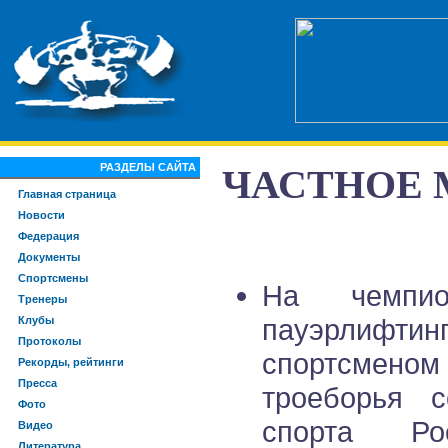
РАЗДЕЛЫ САЙТА
ЧАСТНОЕ
Главная страница
Новости
Федерация
Документы
Спортсмены
На чемпио
Тренеры
пауэрлифтин
Клубы
Протоколы
спортсменом
Рекорды, рейтинги
Пресса
троеборья с
Фото
спорта Ро
Видео
Литература