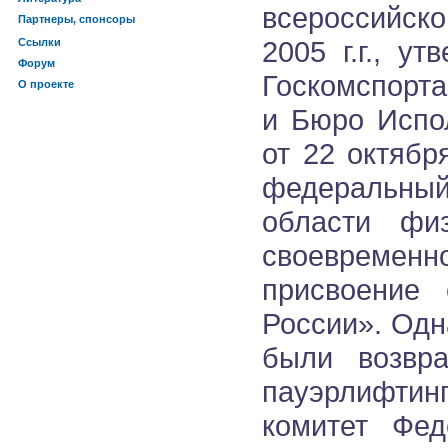
всероссийск
Партнеры, спонсоры
2005 г.г., у
Ссылки
Форум
Госкомспорта
О проекте
и Бюро Испо
от 22 октябр
федеральны
области фи
своевремен
присвоение 
России». Одн
были возвр
пауэрлифтин
комитет Фед