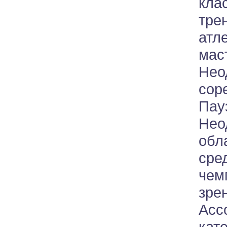
кл
тре
атл
мас
Не
сор
Пау
Не
обл
сре
че
зре
Асс
кат