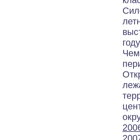
Си
лет
выс
год
Чем
пер
Отк
ле
тер
цен
окр
2006
200