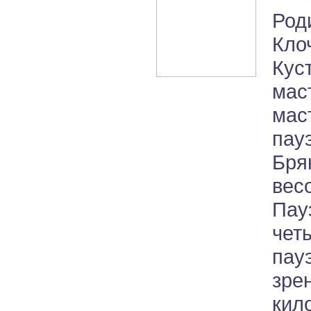
Род
Кл
Кус
мас
мас
пау
Бря
вес
Пау
чет
пау
зре
ки