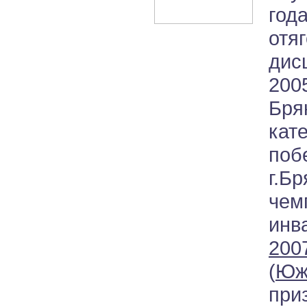
год
отя
дис
20
Бря
кат
по
г.Бр
чем
инв
2007
(
Юж
пр