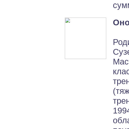
сум
Оно
Род
Суз
Мас
кла
тре
(тя
тре
199
обл