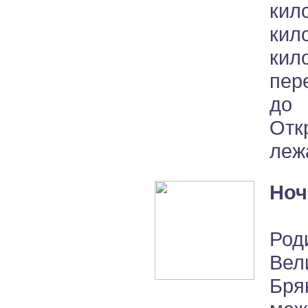
кил
кил
кил
пер
до 
Отк
леж
Ноч
Род
Вел
Бр