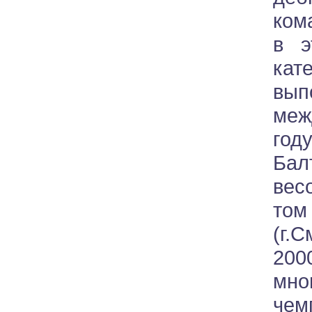
ком
в э
кат
вып
меж
год
Бал
вес
том
(г.
20
мн
чем