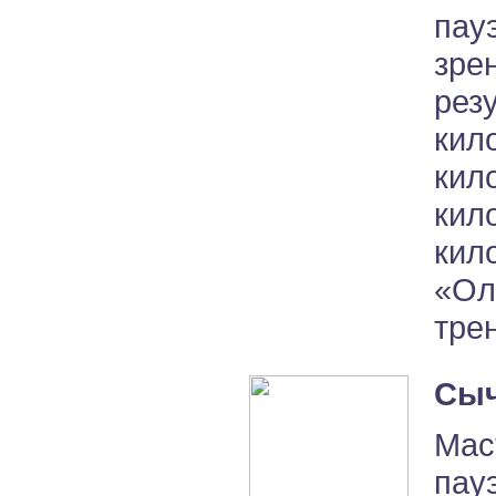
пау
зр
ре
ки
кил
кил
кил
«Ол
тре
Сыч
Мас
пау