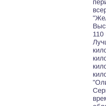
пер
все
"Ж
Выс
110
Луч
ки
кил
кил
кил
"Ол
Сер
вре