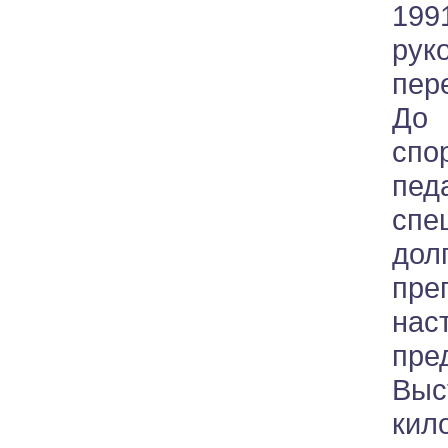
19
рук
пер
До 
сп
пе
спе
до
пре
на
пре
Выс
ки