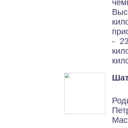
чем
Выс
ки
при
- 2
кил
кил
Шат
Род
Пет
Мас