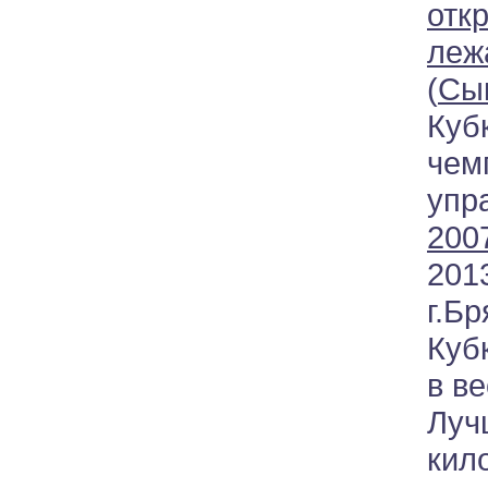
отк
леж
(
Сы
Куб
че
уп
2007
201
г.Б
Куб
в в
Луч
ки