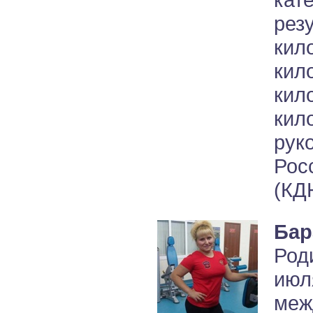
ре
ки
кил
кил
ки
рук
Рос
(КД
Бар
Род
ию
ме