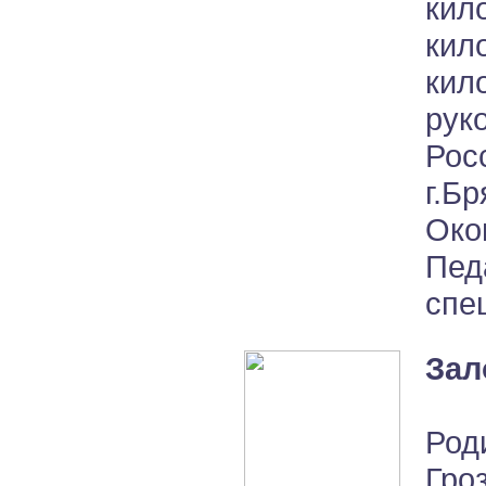
кил
кил
ки
рук
Рос
г.Бр
Око
Пе
спе
Зал
Род
Гро