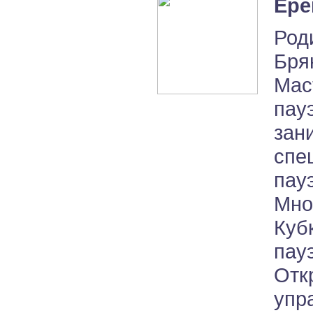
Ере
Род
Бря
Мас
па
за
спе
пау
Мно
Ку
пау
Отк
упр