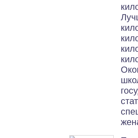
кил
Луч
ки
кил
кил
кил
Око
шко
гос
ста
спе
жена