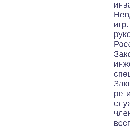
ин
Нео
игр
рук
Рос
Зак
инж
сп
Зак
рег
слу
чле
вос