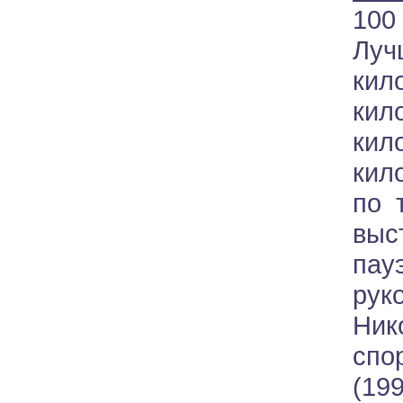
100
Луч
ки
кил
кил
кил
по 
вы
па
ру
Ник
спо
(19