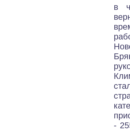
в ч
вер
вре
раб
Нов
Бр
рук
Кли
ст
стр
ка
при
- 25