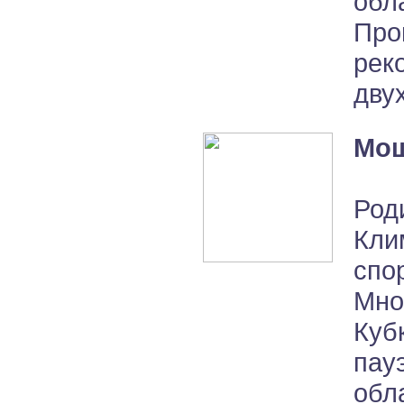
обл
Про
рек
дву
Мощ
Род
Кли
сп
Мно
Ку
пау
обл