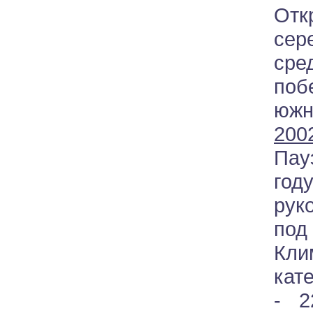
Отк
сер
ср
поб
южн
2002
Пау
го
рук
под
Кли
кат
- 2