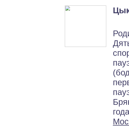
Цык
Род
Дят
спо
пау
(бо
пер
пау
Бря
год
Мос