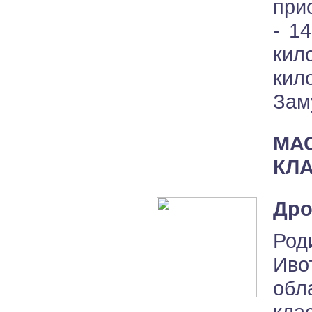
при
- 1
кил
кил
Зам
МА
КЛ
Дро
Род
Иво
обл
кла