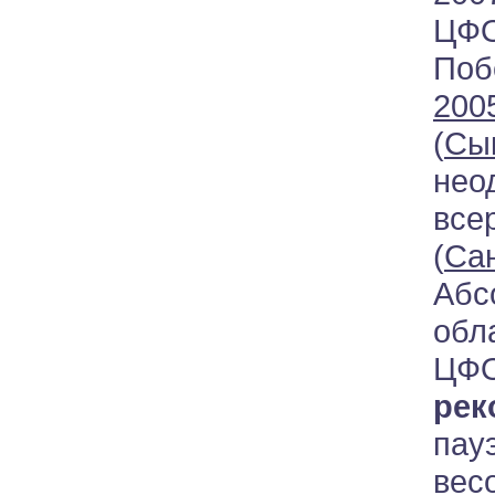
ЦФО
Поб
200
(
Сык
нео
все
(
Са
Абс
обл
ЦФО
рек
пау
ве