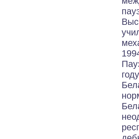
ме
пау
Выс
учи
мех
19
Пау
год
Бе
нор
Бел
не
рес
деб