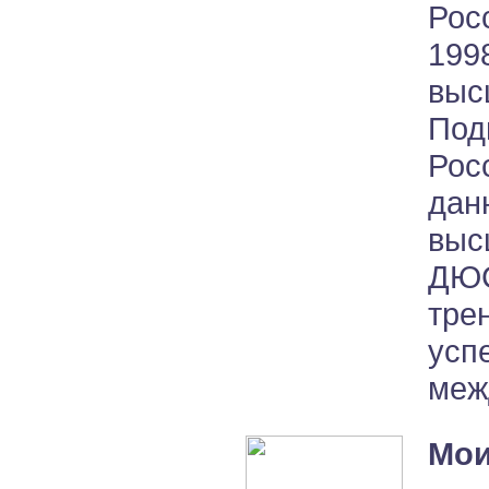
Рос
199
выс
Под
Рос
дан
выс
ДЮС
тре
усп
меж
Мои