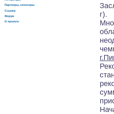
Зас
Партнеры, спонсоры
Ссылки
г).
Форум
Мн
О проекте
об
не
чем
г.П
Рек
ста
рек
сум
при
Нач