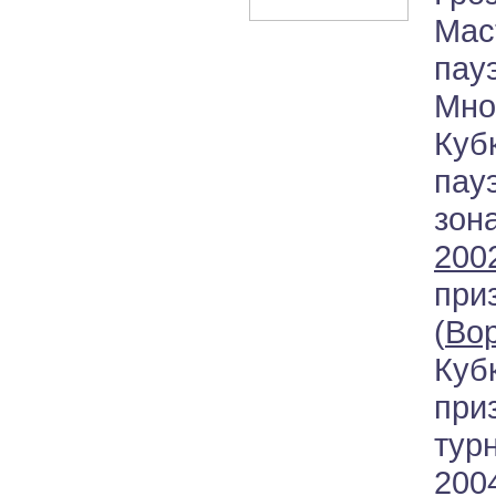
Мас
пау
Мно
Ку
пау
зон
2002
при
(
Во
Ку
при
ту
2004