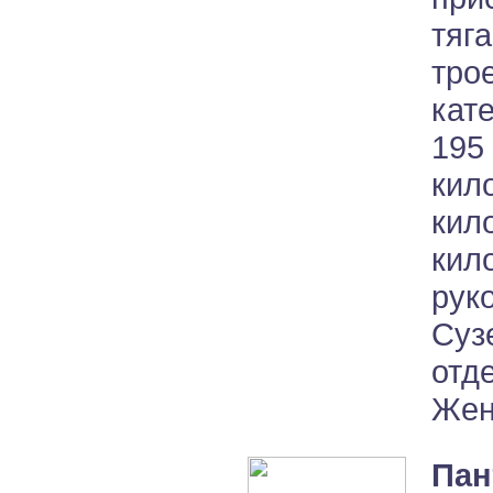
тя
тро
кат
195
кил
кил
ки
ру
Суз
отд
Жен
Пан