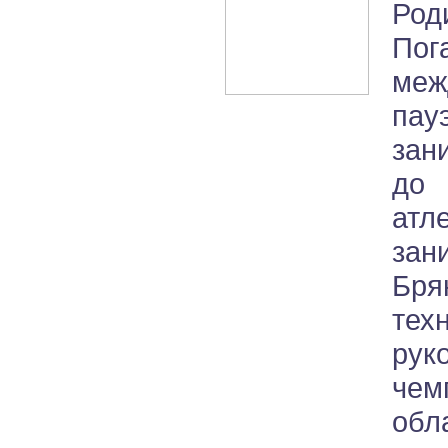
Род
Пог
ме
пау
зан
до 
ат
зан
Бря
те
рук
чем
обл