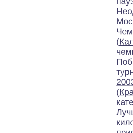
па
Нео
Мос
Чем
(
Кал
чем
Поб
ту
2003
(
Кр
кат
Луч
кил
при